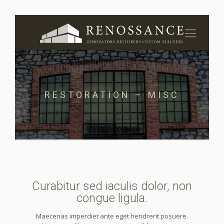
RESTORATION – MISC
Curabitur sed iaculis dolor, non
congue ligula.
Maecenas imperdiet ante eget hendrerit posuere.