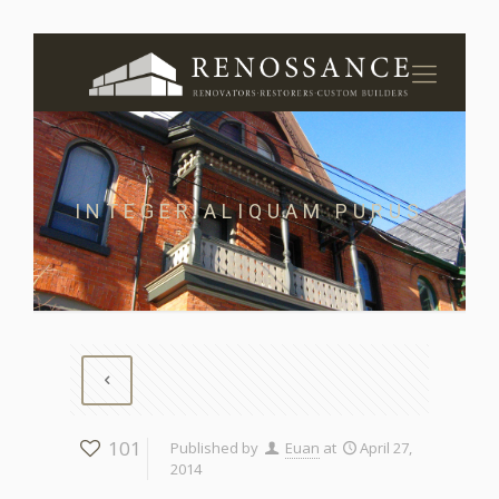
INTEGER ALIQUAM PURUS
101
Published by
Euan
at
April 27,
2014